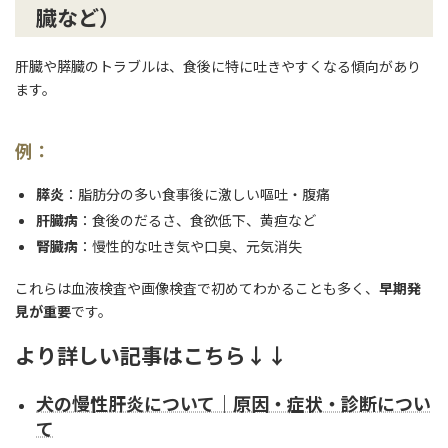
臓など）
肝臓や膵臓のトラブルは、食後に特に吐きやすくなる傾向があり
ます。
例：
膵炎
：脂肪分の多い食事後に激しい嘔吐・腹痛
肝臓病
：食後のだるさ、食欲低下、黄疸など
腎臓病
：慢性的な吐き気や口臭、元気消失
これらは血液検査や画像検査で初めてわかることも多く、
早期発
見が重要
です。
より詳しい記事はこちら↓↓
犬の慢性肝炎について｜原因・症状・診断につい
て