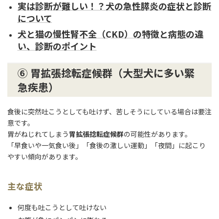
実は診断が難しい！？犬の急性膵炎の症状と診断
について
犬と猫の慢性腎不全（CKD）の特徴と病態の違
い、診断のポイント
⑥ 胃拡張捻転症候群（大型犬に多い緊
急疾患）
食後に突然吐こうとしても吐けず、苦しそうにしている場合は要注
意です。
胃がねじれてしまう
胃拡張捻転症候群
の可能性があります。
「早食いや一気食い後」「食後の激しい運動」「夜間」に起こり
やすい傾向があります。
主な症状
何度も吐こうとして吐けない