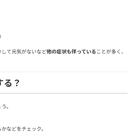
）
りして元気がないなど
他の症状も伴っている
ことが多く、
する？
ょう。
かなどをチェック。