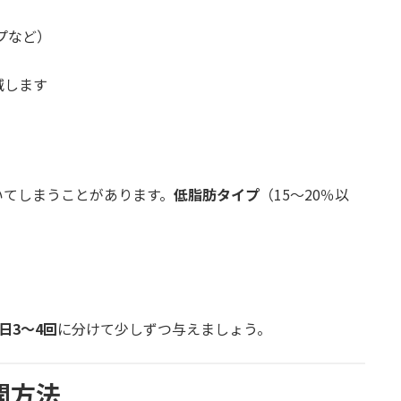
プなど）
減します
いてしまうことがあります。
低脂肪タイプ
（15〜20％以
1日3〜4回
に分けて少しずつ与えましょう。
開方法