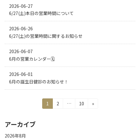
2026-06-27
6/27(土)本日の営業時間について
2026-06-26
6/27(土)の営業時間に関するお知らせ
2026-06-07
6月の営業カレンダー🗓
2026-06-01
6月の誕生日健診のお知らせ！
投
固
固
固
1
2
…
10
»
稿
定
定
定
の
ペ
ペ
ペ
ペ
ー
ー
ー
アーカイブ
ー
ジ
ジ
ジ
ジ
2026年8月
送