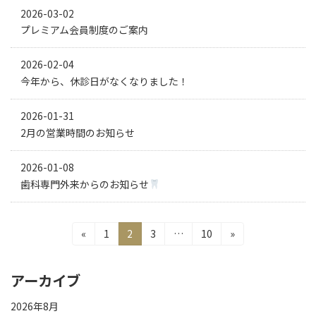
2026-03-02
プレミアム会員制度のご案内
2026-02-04
今年から、休診日がなくなりました！
2026-01-31
2月の営業時間のお知らせ
2026-01-08
歯科専門外来からのお知らせ
投
固
固
固
固
«
1
2
3
…
10
»
稿
定
定
定
定
の
ペ
ペ
ペ
ペ
ペ
ー
ー
ー
ー
アーカイブ
ー
ジ
ジ
ジ
ジ
ジ
2026年8月
送