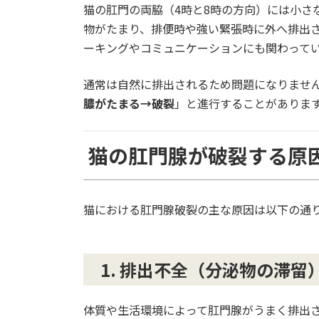
猫の肛門の両脇（4時と8時の方向）には小さ
物がたまり、排便時や強い緊張時に外へ排出
ーキングやコミュニケーションにも関わって
通常は自然に排出されるため問題になりませ
膿がたまる→破裂
」と進行することがありま
猫の肛門腺が破裂する原
猫における肛門腺破裂の主な原因は以下の通
1. 排出不全（分泌物の滞留
体質や生活環境によって肛門腺がうまく排出