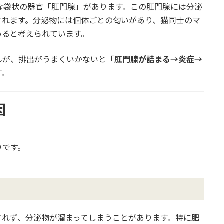
な袋状の器官「肛門腺」があります。この肛門腺には分泌
されます。分泌物には個体ごとの匂いがあり、猫同士のマ
いると考えられています。
んが、排出がうまくいかないと「
肛門腺が詰まる→炎症→
す。
因
りです。
）
されず、分泌物が溜まってしまうことがあります。特に
肥