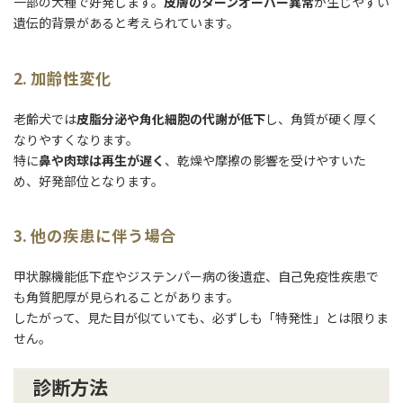
一部の犬種で好発します。
皮膚のターンオーバー異常
が生じやすい
遺伝的背景があると考えられています。
2. 加齢性変化
老齢犬では
皮脂分泌や角化細胞の代謝が低下
し、角質が硬く厚く
なりやすくなります。
特に
鼻や肉球は再生が遅く
、乾燥や摩擦の影響を受けやすいた
め、好発部位となります。
3. 他の疾患に伴う場合
甲状腺機能低下症やジステンパー病の後遺症、自己免疫性疾患で
も角質肥厚が見られることがあります。
したがって、見た目が似ていても、必ずしも「特発性」とは限りま
せん。
診断方法