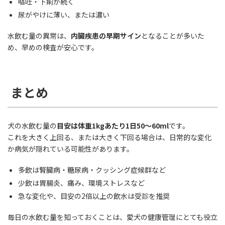
嘔吐・下痢が続く
尿がやけに薄い、または濃い
水飲む量の異常は、
内臓疾患の早期サイン
となることが多いた
め、早めの検査が安心です。
まとめ
犬の水飲む量の
目安は体重1kgあたり1日50〜60ml
です。
これを大きく上回る、または大きく下回る場合は、日常的な変化
か病気が隠れている可能性があります。
多飲は腎臓病・糖尿病・クッシング症候群など
少飲は胃腸炎、痛み、環境ストレスなど
急な変化や、目安の2倍以上の飲水は受診を推奨
毎日の水飲む量を知っておくことは、愛犬の健康管理にとても役立