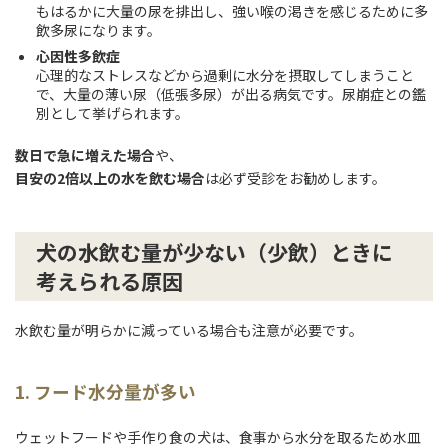
もはるかに大量の尿を排出し、強い喉の渇きを感じるために多
飲多尿になります。
心因性多飲症
心理的なストレスなどから過剰に水分を摂取してしまうこと
で、大量の薄い尿（低張多尿）が出る病気です。尿崩症との鑑
別として挙げられます。
数日で急に増えた場合
や、
目安の2倍以上の水を飲む場合
は必ず受診をお勧めします。
犬の水飲む量が少ない（少飲）ときに
考えられる原因
水飲む量が明らかに減っている場合も注意が必要です。
1. フード水分量が多い
ウェットフードや手作り食の犬は、食事から水分を取るため水皿