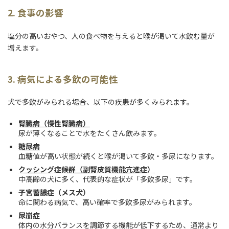
2. 食事の影響
塩分の高いおやつ、人の食べ物を与えると喉が渇いて水飲む量が
増えます。
3. 病気による多飲の可能性
犬で多飲がみられる場合、以下の疾患が多くみられます。
腎臓病（慢性腎臓病）
尿が薄くなることで水をたくさん飲みます。
糖尿病
血糖値が高い状態が続くと喉が渇いて多飲・多尿になります。
クッシング症候群（副腎皮質機能亢進症）
中高齢の犬に多く、代表的な症状が「多飲多尿」です。
子宮蓄膿症（メス犬）
命に関わる病気で、高い確率で多飲多尿がみられます。
尿崩症
体内の水分バランスを調節する機能が低下するため、通常より