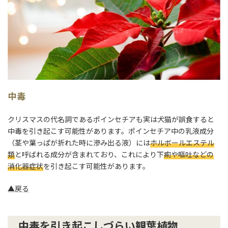
中毒
クリスマスの代名詞であるポインセチアも実は犬猫が誤食すると
中毒を引き起こす可能性があります。ポインセチア中の乳液成分
（茎や葉っぱが折れた時に滲み出る液）には
ホルボールエステル
類
と呼ばれる成分が含まれており、これにより下
痢や嘔吐などの
消化器症状
を引き起こす可能性があります。
▲戻る
中毒を引き起こしづらい観葉植物