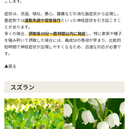
こします。
症状は、流涎、嘔吐、悪心、腹痛などの消化器症状から出現し、
重症例では
運動失調や痙攣発作
といった神経症状を引き起こすこ
とがあります。
多くの場合、
摂取後30分〜数時間以内に発症
し、特に果実や種子
を噛み砕いて摂取した場合には、毒成分の吸収が早まり、比較的
短時間で神経症状が出現しやすくなるため、迅速な対応が必要で
す。
▲戻る
スズラン