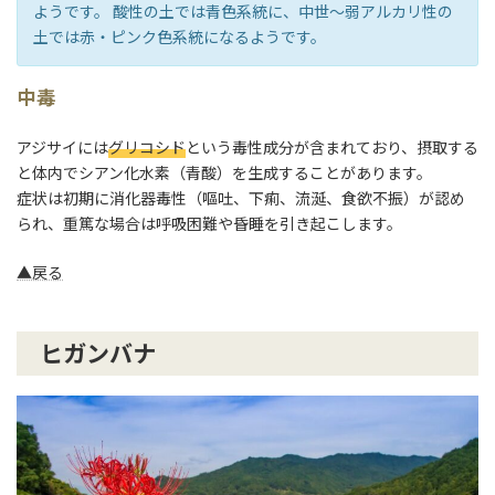
ようです。 酸性の土では青色系統に、中世～弱アルカリ性の
土では赤・ピンク色系統になるようです。
中毒
アジサイには
グリコシド
という毒性成分が含まれており、摂取する
と体内でシアン化水素（青酸）を生成することがあります。
症状は初期に消化器毒性（嘔吐、下痢、流涎、食欲不振）が認め
られ、重篤な場合は呼吸困難や昏睡を引き起こします。
▲戻る
ヒガンバナ