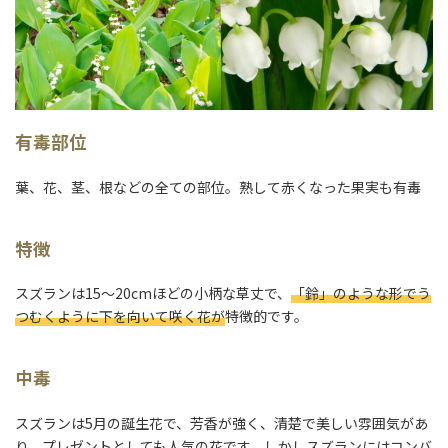
有毒部位
葉、花、茎、根などの全ての部位。熟して赤くなった果実も有毒
特徴
スズランは15〜20cmほどの小柄な草丈で、
「鈴」のような形でう
つむくように下を向いて咲く花が
特徴的です。
中毒
スズランは5月の誕生花で、芳香が強く、清楚で美しい雰囲気があ
り、プレゼントとしても人気の花です。しかしスズランにはコンバ