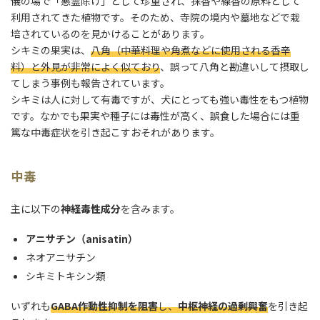
儀の場で「悪霊除け」として珍重され、抹香や線香の原料として
利用されてきた植物です。そのため、寺院の境内や墓地などで栽
培されているのを見かけることがあります。
シキミの果実は、
八角（中華料理や角煮などに使用される香辛
料）と外見が非常によく似ており
、誤って八角と勘違いして摂取し
てしまう事例も報告されています。
シキミは人に対して有毒ですが、犬にとっても強い毒性をもつ植物
です。なかでも果実や種子には毒性が高く、誤食した場合には重
篤な中毒症状を引き起こすおそれがあります。
中毒
主に以下の
神経毒性成分
を含みます。
アニサチン（anisatin）
ネオアニサチン
シキミトキシン類
いずれも
GABA作動性抑制を阻害
し、
中枢神経の過剰興奮
を引き起