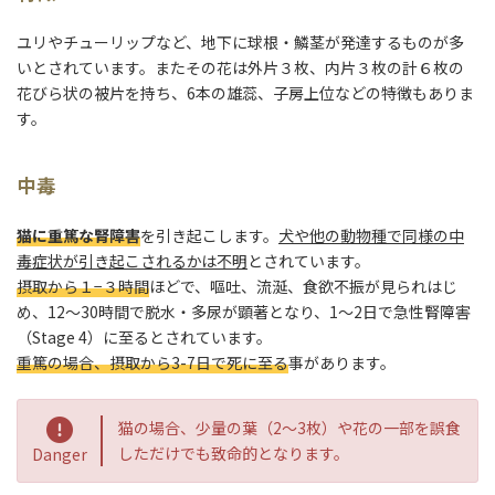
ユリやチューリップなど、地下に球根・鱗茎が発達するものが多
いとされています。またその花は外片３枚、内片３枚の計６枚の
花びら状の被片を持ち、6本の雄蕊、子房上位などの特徴もありま
す。
中毒
猫に重篤な腎障害
を引き起こします。
犬や他の動物種で同様の中
毒症状が引き起こされるかは不明
とされています。
摂取から１−３時間
ほどで、嘔吐、流涎、食欲不振が見られはじ
め、12〜30時間で脱水・多尿が顕著となり、1〜2日で急性腎障害
（Stage 4）に至るとされています。
重篤の場合、摂取から3-7日で死に至る
事があります。
猫の場合、少量の葉（2〜3枚）や花の一部を誤食
しただけでも致命的となります。
Danger