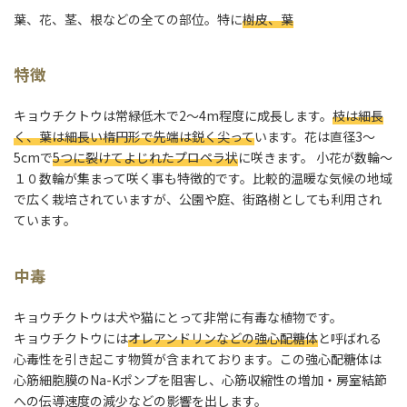
葉、花、茎、根などの全ての部位。特に
樹皮、葉
特徴
キョウチクトウは常緑低木で2〜4m程度に成長します。
枝は細長
く、葉は細長い楕円形で先端は鋭く尖って
います。花は直径3〜
5cmで
5つに裂けてよじれたプロペラ状
に咲きます。 小花が数輪～
１０数輪が集まって咲く事も特徴的です。比較的温暖な気候の地域
で広く栽培されていますが、公園や庭、街路樹としても利用され
ています。
中毒
キョウチクトウは犬や猫にとって非常に有毒な植物です。
キョウチクトウには
オレアンドリンなどの強心配糖体
と呼ばれる
心毒性を引き起こす物質が含まれております。この強心配糖体は
心筋細胞膜のNa-Kポンプを阻害し、心筋収縮性の増加・房室結節
への伝導速度の減少などの影響を出します。