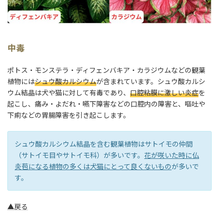
中毒
ポトス・モンステラ・ディフェンバキア・カラジウムなどの観葉
植物には
シュウ酸カルシウム
が含まれています。シュウ酸カルシ
ウム結晶は犬や猫に対して有毒であり、
口腔粘膜に激しい炎症
を
起こし、痛み・よだれ・嚥下障害などの口腔内の障害と、嘔吐や
下痢などの胃腸障害を引き起こします。
シュウ酸カルシウム結晶を含む観葉植物はサトイモの仲間
（サトイモ目やサトイモ科）が多いです。
花が咲いた時に仏
炎苞になる植物の多くは犬猫にとって良くないもの
が多いで
す。
▲戻る