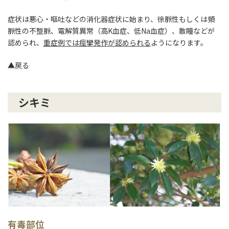
症状は悪心・嘔吐などの消化器症状に始まり、徐脈性もしくは頻
脈性の不整脈、電解質異常（高K血症、低Na血症）、散瞳などが
認められ、
重症例では痙攣発作が認められる
ようになります。
▲戻る
シキミ
有毒部位