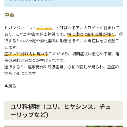
中毒
ヒガンバナには「
リコリン
」と呼ばれるアルカロイドが含まれて
おり、これが中毒の原因物質です。
特に球根は最も毒性が強く
、摂
取すると中枢神経や消化器系に影響を与え、中毒症状を引き起こ
します。
症状は30分以内に現れる
ことがあり、初期症状は悪心や下痢、唾
液の過剰分泌などが挙げられます。
進行すると、痙攣発作や呼吸困難、心拍の変動が見られ、重症の
場合は死に至ます。
▲戻る
ユリ科植物（ユリ、ヒヤシンス、チュ
ーリップなど）