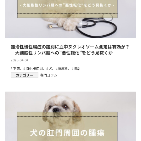
難治性慢性腸症の鑑別に血中ヌクレオソーム測定は有効か？
｜大細胞性リンパ腫への”悪性転化”をどう見抜くか
2026-04-04
下痢
、
消化器疾患
、
犬
、
腫瘍科
、
腸活
カテゴリー
専門コラム