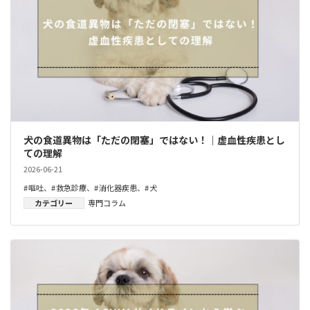
犬の食道異物は「ただの閉塞」ではない！｜虚血性疾患とし
ての理解
2026-06-21
嘔吐
、
救急診療
、
消化器疾患
、
犬
カテゴリー
専門コラム