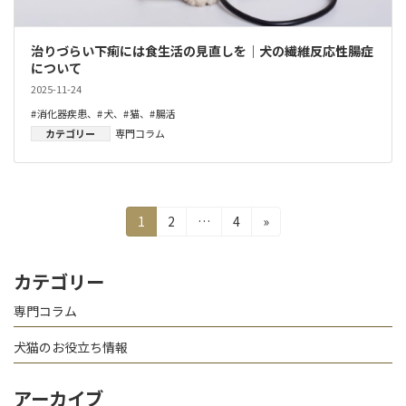
治りづらい下痢には食生活の見直しを｜犬の繊維反応性腸症
について
2025-11-24
消化器疾患
、
犬
、
猫
、
腸活
カテゴリー
専門コラム
投
固
固
固
1
2
…
4
»
稿
定
定
定
の
ペ
ペ
ペ
ペ
ー
ー
ー
カテゴリー
ー
ジ
ジ
ジ
ジ
専門コラム
送
り
犬猫のお役立ち情報
アーカイブ