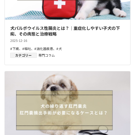
犬パルボウイルス性腸炎とは？｜重症化しやすい子犬の下
痢、その病態と治療戦略
2025-12-16
下痢
、
嘔吐
、
消化器疾患
、
犬
カテゴリー
専門コラム