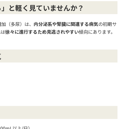
ら」と軽く見ていませんか？
増加（多尿）は、
内分泌系や腎臓に関連する病気
の初期サ
化は
徐々に進行するため見逃されやすい
傾向にあります。
気
00mL以上/日）