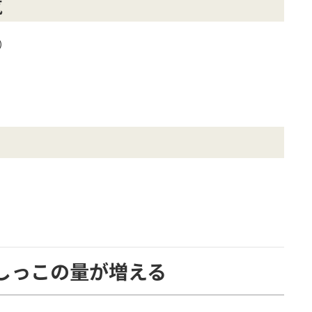
気
）
おしっこの量が増える