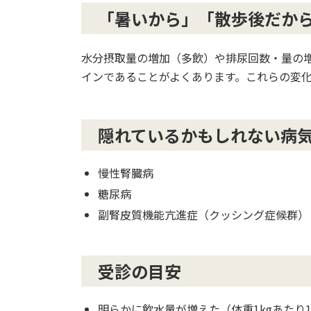
「暑いから」「散歩後だか
水分摂取量の増加（多飲）や排尿回数・量の
インであることがよくあります。これらの変
隠れているかもしれない病
慢性腎臓病
糖尿病
副腎皮質機能亢進症（クッシング症候群）
受診の目安
明らかに飲水量が増えた（体重1kgあたり1