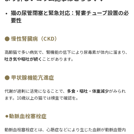
猫の尿管閉塞と緊急対応：腎婁チューブ設置の必
要性
● 慢性腎臓病（CKD）
高齢猫で多い病気で、腎機能の低下により尿毒素が体内に溜まり、
吐き気や嘔吐が続く
ことがあります。
● 甲状腺機能亢進症
代謝が過剰に活発になることで、
多食・嘔吐・体重減少
がみられ
ます。10歳以上の猫では検査で確認を。
⚫︎動脈血栓塞栓症
動脈血栓塞栓症とは、心筋症などにより生じた血餅が動脈血管内