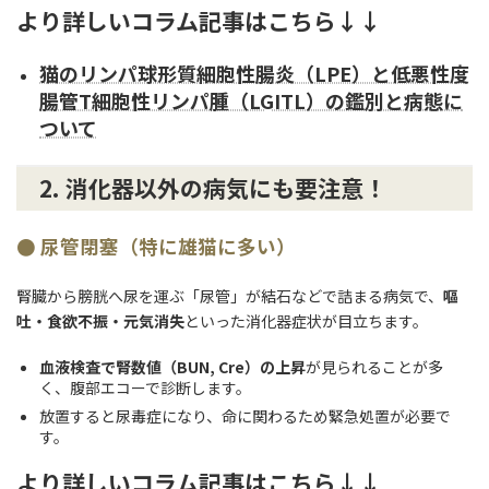
より詳しいコラム記事はこちら↓↓
猫のリンパ球形質細胞性腸炎（LPE）と低悪性度
腸管T細胞性リンパ腫（LGITL）の鑑別と病態に
ついて
2.
消化器以外の病気にも要注意！
● 尿管閉塞（特に雄猫に多い）
腎臓から膀胱へ尿を運ぶ「尿管」が結石などで詰まる病気で、
嘔
吐・食欲不振・元気消失
といった消化器症状が目立ちます。
血液検査で腎数値（BUN, Cre）の上昇
が見られることが多
く、腹部エコーで診断します。
放置すると尿毒症になり、命に関わるため緊急処置が必要で
す。
より詳しいコラム記事はこちら↓↓