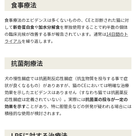
食事療法
食事療法のエビデンスは多くないものの、CEと診断された猫に対
して
新奇蛋白食
や
加水分解食
を単独使用することで約半数の個体
の臨床兆候が改善する事が報告されています。通常は
14日間のト
ライアル
を繰り返します。
抗菌剤療法
犬の慢性腸症では抗菌剤反応性腸症（抗生物質を投与する事で症
状が良くなるもの）がありあすが、猫のCEにおいては明確な治療
効果を示したエビデンスはありません（すなわち猫では抗菌薬反
応性腸症は定義されていない）。実際には
抗菌薬の投与が一定の
効果を示す
ことがあり、特に胆管炎などの併発が疑われる場合には
積極的な使用が検討されます。
LPEに対する治療法