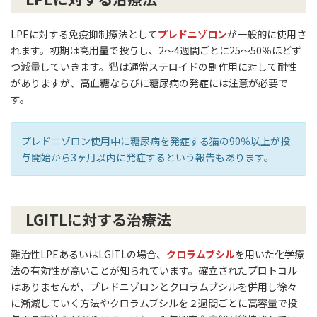
LPEに対する免疫抑制療法として
プレドニゾロン
が一般的に使用さ
れます。初期は高用量で投与し、2〜4週間ごとに25〜50％ほどず
つ減量していきます。猫は通常ステロイドの副作用に対して耐性
がありますが、高血糖ならびに糖尿病の発症には注意が必要で
す。
プレドニゾロン使用中に糖尿病を発症する猫の90％以上が投
与開始から3ヶ月以内に発症するという報告もあります。
LGITLに対する治療法
難治性LPEあるいはLGITLの場合、
クロラムブシル
を用いた化学療
法の有効性が高いことが知られています。確立されたプロトコル
はありませんが、プレドニゾロンとクロラムブシルを併用し徐々
に漸減していく方法やクロラムブシルを２週間ごとに高容量で投