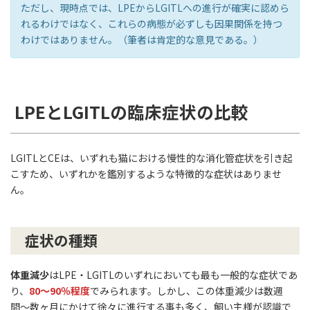
ただし、現時点では、LPEからLGITLへの進行が確実に認めら
れるわけではなく、これらの病態が必ずしも因果関係を持つ
わけではありません。（筆者は肯定的な意見である。）
LPEとLGITLの臨床症状の比較
LGITLとCEは、いずれも猫における慢性的な消化管症状を引き起
こすため、いずれかを鑑別するような特徴的な症状はありませ
ん。
症状の種類
体重減少
はLPE・LGITLのいずれにおいても最も一般的な症状であ
り、
80〜90％程度
でみられます。しかし、この体重減少は数週
間〜数ヶ月にかけて徐々に進行する事も多く、飼い主様が認識で