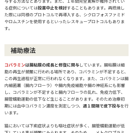
与する方法などあります。また、１年間完全寛解が維持されてい
る症例については
投薬中止を検討
することもあります。再燃焼し
た際には同様のプロトコルで再導入する、シクロフォスファミド
やロムスチンを使用するといったレスキュープロトコルもありま
す。
補助療法
コバラミン
は腸粘膜の成長と修復に関与
しています。腸粘膜は細
胞の再生が頻繁に行われる場所であり、コバラミンが不足すると、
この再生過程が正常に行われなくなります。また、コバラミンは腸
内細菌叢（腸内フローラ）や腸内免疫細胞や腸の神経系にも影響
し、コバラミンが不足すると腸内フローラの乱れ、免疫力低下、
腸管蠕動運動の低下など生じることがあります。そのため治療初
期には血中コバラミン濃度を測定しつつ、
週１間隔で皮下投与
を行
います。
猫においては下痢症状よりも嘔吐症状が多く、腸管蠕動運動が低
下している事が頻繁にみられます。そのため、、メトクロプラミ