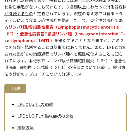
代謝性疾患がないにも関わらず、
３週間以上にわたって消化器症状
が持続するもの
と定義されています。現在の考え方では食事トラ
イアルにより食事反応性腸症を鑑別した上で、炎症性の腸症であ
る
リンパ球形質細胞性腸炎（Lymphoplasmacytic enteritis：
LPE）
と
低悪性度腸管T細胞リンパ腫（Low-grade intestinal T-
cell lymphoma：LGITL）
を鑑別することとなりますが、この２
つを分類・鑑別することは簡単ではありません。また、LPEと診断
された猫がその治療過程でリンパ腫へと悪性転化することも知ら
れています。本記事ではリンパ球形質細胞性腸炎（LPE）と低悪性
度腸管T細胞性リンパ腫（LGITL）の病態について比較し、鑑別方
法や診断のアプローチについて詳述します。
目次
LPEとLGITLの病態
LPEとLGITLの臨床症状の比較
診断方法