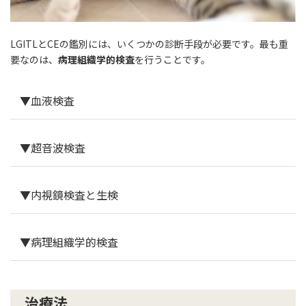
LGITLとCEの鑑別には、いくつかの診断手段が必要です。最も重
要なのは、
病理組織学的検査
を行うことです。
▼血液検査
▼超音波検査
▼内視鏡検査と生検
猫と犬の慢性腸症の違いについて
▼病理組織学的検査
治療法