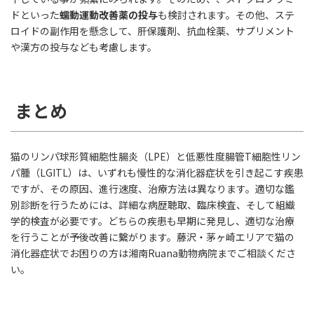
ドといった
蠕動運動改善薬の投与
も検討されます。その他、ステ
ロイドの副作用を懸念して、肝保護剤、抗血栓薬、サプリメント
や漢方の投与なども考慮します。
まとめ
猫のリンパ球形質細胞性腸炎（LPE）と低悪性度腸管T細胞性リン
パ腫（LGITL）は、いずれも慢性的な消化器症状を引き起こす疾患
ですが、その原因、進行速度、治療方法は異なります。適切な鑑
別診断を行うためには、詳細な病歴聴取、臨床検査、そして組織
学的検査が必要です。どちらの疾患も早期に発見し、適切な治療
を行うことが予後改善に繋がります。藤沢・茅ヶ崎エリアで猫の
消化器症状でお困りの方は湘南Ruana動物病院までご相談くださ
い。