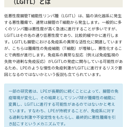
（LGITL）とは
低悪性度腸管T細胞性リンパ腫（LGITL）は、猫の消化器系に発生
する悪性腫瘍で、通常は腸管のT細胞から発生します。一般的に多
くのリンパ腫は悪性度が高く急速に進行することが多いですが、
LGITLはその名の通り低悪性度であり、比較的緩やかに進行しま
す。LGITLも腸管における免疫系の異常な活性化に関連しています
が、こちらは腫瘍性の免疫細胞（T細胞）が増殖し、悪性化するこ
とで病態が進行します。免疫系の異常な反応（例えば免疫監視の
失敗や過剰な免疫反応）がLGITLの発症に関与している可能性があ
るため、LPEのような慢性の免疫刺激がLGITLに進行するリスク要
因となるのではないかという仮説も立てられています。
一部の研究者は、LPEが長期的に続くことによって、腸管の免
疫環境が変化し、その結果としてリンパ球が腫瘍性の細胞に
変異し、LGITLに進行する可能性があるのではないかと考え
ています。すなわち、LPEが持続することが、免疫系に対す
る過剰な刺激や不安定性をもたらし、最終的に悪性腫瘍を引
き起こすというメカニズムです。