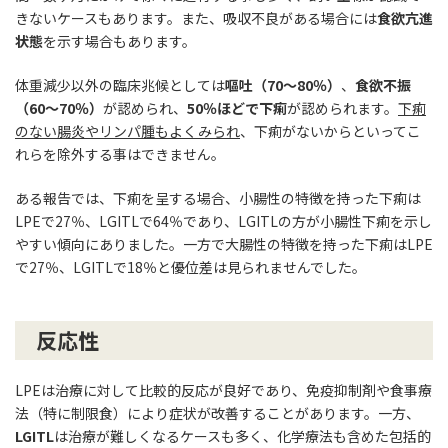
きないケースもあります。また、吸収不良がある場合には
食欲亢進
状態
を示す場合もあります。
体重減少以外の臨床兆候としては
嘔吐（70〜80％）
、
食欲不振
（60〜70％）
が認められ、
50％ほどで下痢
が認められます。
下痢
のない腸炎やリンパ腫もよくみられ
、下痢がないからといってこ
れらを除外する事はできません。
ある報告では、下痢を呈する場合、小腸性の特徴を持った下痢は
LPEで27％、LGITLで64％であり、LGITLの方が小腸性下痢を示し
やすい傾向にありました。一方で大腸性の特徴を持った下痢はLPE
で27％、LGITLで18％と優位差は見られませんでした。
反応性
LPEは治療に対して比較的反応が良好であり、免疫抑制剤や食事療
法（特に制限食）により症状が改善することがあります。一方、
LGITL
は治療が難しくなるケースも多く、化学療法も含めた包括的