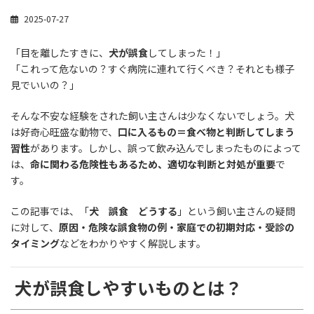
2025-07-27
「目を離したすきに、
犬が誤食
してしまった！」
「これって危ないの？すぐ病院に連れて行くべき？それとも様子
見でいいの？」
そんな不安な経験をされた飼い主さんは少なくないでしょう。犬
は好奇心旺盛な動物で、
口に入るもの＝食べ物と判断してしまう
習性
があります。しかし、誤って飲み込んでしまったものによって
は、
命に関わる危険性もあるため、適切な判断と対処が重要
で
す。
この記事では、「
犬 誤食 どうする
」という飼い主さんの疑問
に対して、
原因・危険な誤食物の例・家庭での初期対応・受診の
タイミング
などをわかりやすく解説します。
犬が誤食しやすいものとは？