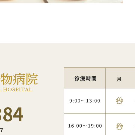
384
7